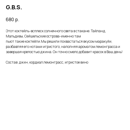
G.B.S.
680
р.
Этот коктейль-всплеск солнечного света в стакане. Тайланд,
Мальдивы, Сейшельские острова-именно там
пьют такие коктейли.Мы решили похвастаться вкусом маракуйи,
разбавляя его нотами игристого, наполняя ароматом лемонграсса и
завершая крепостью джина. Он точно смело добавит красок в Ваш день!
Состав: джин, кордиал лемонграсс, игристое вино